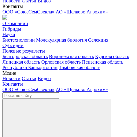
Новости
Статьи
Видео
Контакты
ООО «СоюзСемСвекла»
АО «Щелково Агрохим»
О компании
Гибриды
Наука
Биотехнологии
Молекулярная биология
Селекция
Субсидии
Полевые результаты
Белгородская область
Воронежская область
Курская область
Липецкая область
Орловская область
Пензенская область
Республика Башкортостан
Тамбовская область
Медиа
Новости
Статьи
Видео
Контакты
ООО «СоюзСемСвекла»
АО «Щелково Агрохим»