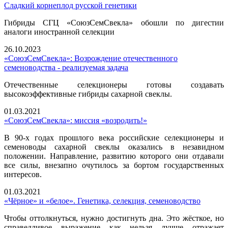
Сладкий корнеплод русской генетики
Гибриды СГЦ «СоюзСемСвекла» обошли по дигестии
аналоги иностранной селекции
26.10.2023
«СоюзСемСвекла»: Возрождение отечественного
семеноводства - реализуемая задача
Отечественные селекционеры готовы создавать
высокоэффективные гибриды сахарной свеклы.
01.03.2021
«СоюзСемСвекла»: миссия «возродить!»
В 90-х годах прошлого века российские селекционеры и
семеноводы сахарной свеклы оказались в незавидном
положении. Направление, развитию которого они отдавали
все силы, внезапно очутилось за бортом государственных
интересов.
01.03.2021
«Чёрное» и «белое». Генетика, селекция, семеноводство
Чтобы оттолкнуться, нужно достигнуть дна. Это жёсткое, но
справедливое выражение как нельзя лучше отражает