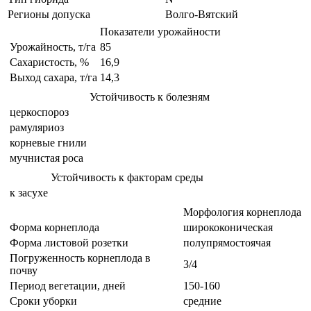
Регионы допуска
Волго-Вятский
Показатели урожайности
Урожайность, т/га
85
Сахаристость, %
16,9
Выход сахара, т/га
14,3
Устойчивость к болезням
церкоспороз
рамуляриоз
корневые гнили
мучнистая роса
Устойчивость к факторам среды
к засухе
Морфология корнеплода
Форма корнеплода
ширококоническая
Форма листовой розетки
полупрямостоячая
Погруженность корнеплода в
3/4
почву
Период вегетации, дней
150-160
Сроки уборки
средние