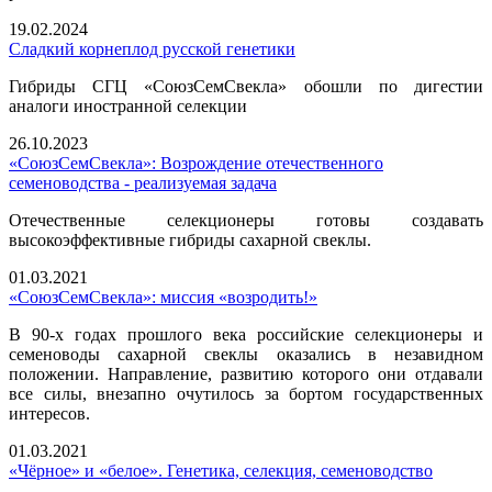
19.02.2024
Сладкий корнеплод русской генетики
Гибриды СГЦ «СоюзСемСвекла» обошли по дигестии
аналоги иностранной селекции
26.10.2023
«СоюзСемСвекла»: Возрождение отечественного
семеноводства - реализуемая задача
Отечественные селекционеры готовы создавать
высокоэффективные гибриды сахарной свеклы.
01.03.2021
«СоюзСемСвекла»: миссия «возродить!»
В 90-х годах прошлого века российские селекционеры и
семеноводы сахарной свеклы оказались в незавидном
положении. Направление, развитию которого они отдавали
все силы, внезапно очутилось за бортом государственных
интересов.
01.03.2021
«Чёрное» и «белое». Генетика, селекция, семеноводство