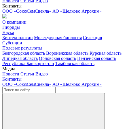
Новости
Статьи
Видео
Контакты
ООО «СоюзСемСвекла»
АО «Щелково Агрохим»
О компании
Гибриды
Наука
Биотехнологии
Молекулярная биология
Селекция
Субсидии
Полевые результаты
Белгородская область
Воронежская область
Курская область
Липецкая область
Орловская область
Пензенская область
Республика Башкортостан
Тамбовская область
Медиа
Новости
Статьи
Видео
Контакты
ООО «СоюзСемСвекла»
АО «Щелково Агрохим»