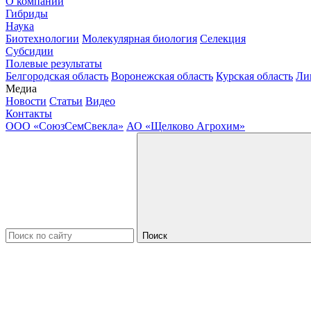
О компании
Гибриды
Наука
Биотехнологии
Молекулярная биология
Селекция
Субсидии
Полевые результаты
Белгородская область
Воронежская область
Курская область
Ли
Медиа
Новости
Статьи
Видео
Контакты
ООО «СоюзСемСвекла»
АО «Щелково Агрохим»
Поиск