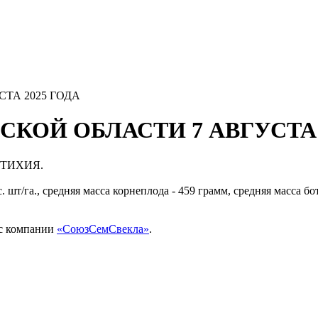
ТА 2025 ГОДА
КОЙ ОБЛАСТИ 7 АВГУСТА 
д СТИХИЯ.
 шт/га., средняя масса корнеплода - 459 грамм, средняя масса бо
ис компании
«СоюзСемСвекла»
.