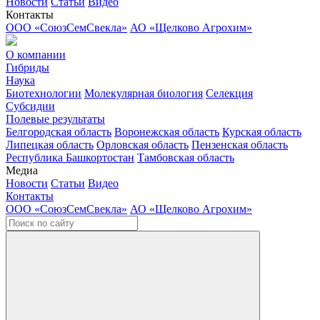
Новости
Статьи
Видео
Контакты
ООО «СоюзСемСвекла»
АО «Щелково Агрохим»
О компании
Гибриды
Наука
Биотехнологии
Молекулярная биология
Селекция
Субсидии
Полевые результаты
Белгородская область
Воронежская область
Курская область
Липецкая область
Орловская область
Пензенская область
Республика Башкортостан
Тамбовская область
Медиа
Новости
Статьи
Видео
Контакты
ООО «СоюзСемСвекла»
АО «Щелково Агрохим»